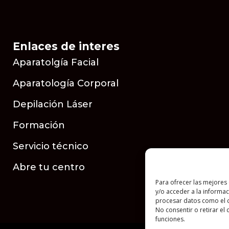
Enlaces de interes
Aparatolgía Facial
Aparatología Corporal
Depilación Láser
Formación
Servicio técnico
Abre tu centro
Para ofrecer las mejores
y/o acceder a la informac
procesar datos como el c
No consentir o retirar el
funciones.