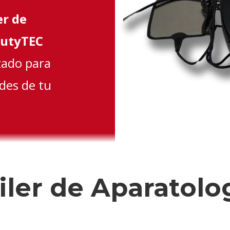
er de
utyTEC
zado para
des de tu
iler de Aparatolog